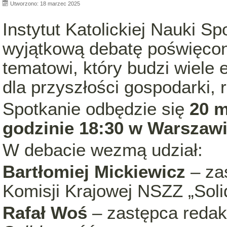
Utworzono: 18 marzec 2025
Instytut Katolickiej Nauki S
wyjątkową debatę poświęc
tematowi, który budzi wiele
dla przyszłości gospodarki, 
Spotkanie odbędzie się
20 m
godzinie 18:30 w Warszawi
W debacie wezmą udział:
Bartłomiej Mickiewicz
– za
Komisji Krajowej NSZZ „Soli
Rafał Woś
– zastępca redak