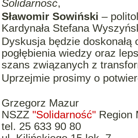
Solidarność
,
Sławomir Sowiński
– polito
Kardynała Stefana Wyszyńs
Dyskusja będzie doskonałą 
pogłębienia wiedzy oraz le
szans związanych z transfor
Uprzejmie prosimy o potwier
Grzegorz Mazur
NSZZ
"Solidarność"
Region 
tel. 25 633 90 80
ul. Kilińskiego 15 lok. 7