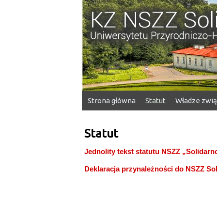
KZ NSZZ Solidarność
Strona główna
Statut
Władze zwi
Statut
Jednolity tekst statutu NSZZ „Solidarn
Deklaracja przynależności do NSZZ So