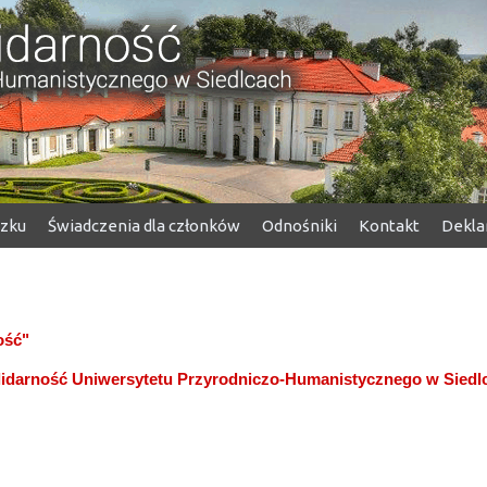
ązku
Świadczenia dla członków
Odnośniki
Kontakt
Dekla
ość"
lidarność Uniwersytetu Przyrodniczo-Humanistycznego w Siedl