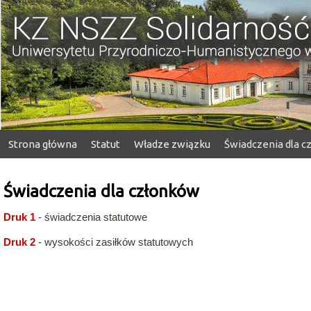
KZ NSZZ Solidarność
Strona główna
Statut
Władze związku
Świadczenia dla 
Świadczenia dla członków
Druk 1
- świadczenia statutowe
Druk 2
- wysokości zasiłków statutowych